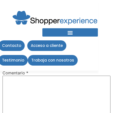
unnamed (11)
Deja una respuesta
Contacto
Acceso a cliente
Tu dirección de correo electrónico no será publicada.
Testimonio
Trabaja con nosotros
Los campos obligatorios están marcados con
*
Comentario
*