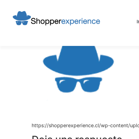
cropped-Icono-S
I
https://shopperexperience.cl/wp-content/u