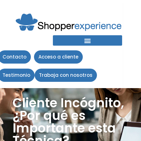
Contacto
Acceso a cliente
Testimonio
Trabaja con nosotros
Cliente Incógnito,
¿Por qué es
Importante esta
Técnica?