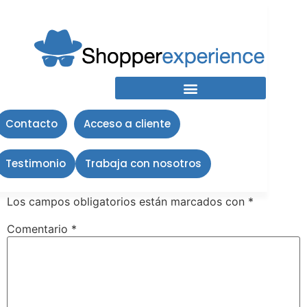
Maestra-
e1601603536506
Contacto
Acceso a cliente
Deja una respuesta
Testimonio
Trabaja con nosotros
Tu dirección de correo electrónico no será publicada.
Los campos obligatorios están marcados con
*
Comentario
*